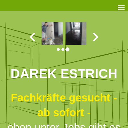
DAREK ESTRICH
Fachkräfte gesucht -
ab sofort -
oben unter Jobs gibt es